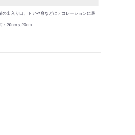
舗の出入り口、ドアや窓などにデコレーションに最
：20cmⅹ20cm