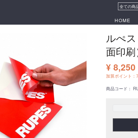
HOME
ルぺス
面印刷
¥ 8,250
加算ポイント：
商品コード：
RU