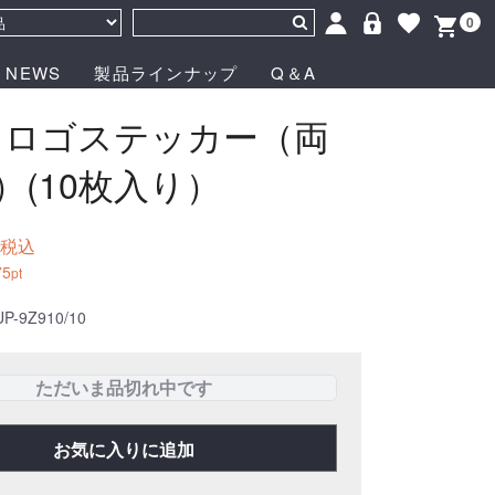
0
NEWS
製品ラインナップ
Q＆A
 ロゴステッカー（両
）(10枚入り）
税込
75
pt
P-9Z910/10
ただいま品切れ中です
お気に入りに追加