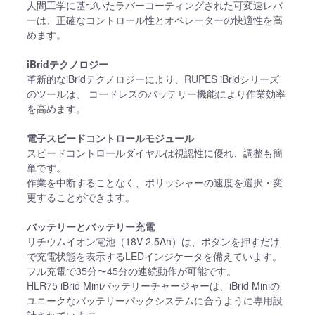
人間工学に基づいたラバーコーティングされた可変速レバ
ーは、正確なコントロール性とオペレーターの快適性を高
めます。
iBridテクノロジー
⾰新的なiBridテクノロジーにより、RUPES iBridシリーズ
のツールは、 コードレスのバッテリー機能により作業効率
を⾼めます。
電⼦スピードコントロールモジュール
スピードコントロールダイヤルは視認性に優れ、調整も簡
単です。
作業を中断することなく、ポリッシャーの速度を選択・変
更することができます。
バッテリーとバッテリー充電
リチウムイオン電池（18V 2.5Ah）は、ボタンを押すだけ
で充電状態を表⽰するLEDインジケータを備えています。
フル充電で35分〜45分の連続動作が可能です。
HLR75 iBrid Miniバッテリーチャージャーは、iBrid Miniの
ユニークなバッテリーパックシステムに合うように専⽤設