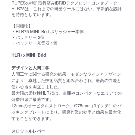
RUPESの特許取得済みiBRIDテクノロジーコンセプトで
HLR75は、これまでの研磨ツールにはない、⾰新的な設計
を特徴としています。
【同梱物】
・HLR75 MINI iBrid ポリッシャー本体
・バッテリー 2個
・バッテリー充電器 1個
HLR75 MINI iBrid
デザインと⼈間⼯学
⼈間⼯学に関する研究の結果、モダンなラインとデザイン
により、卓越した技術品質と組み合わされ、最⾼の性能と
使い⼼地を両⽴しました。
最⼤限の柔軟性HLR75は、曲⾯やコンパクトなエリアでの
研磨⽤途に最適です。
12mmのオービタルストローク、Ø75mm（3インチ）のバ
ッキングプレートにより、研磨作業の効率と効果を最⼤化
することができます。
スロットルレバー