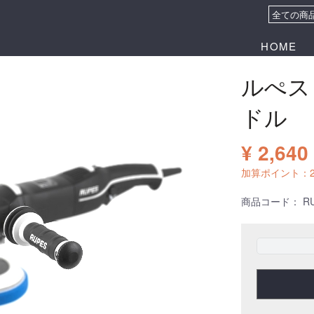
HOME
ルぺス
ドル
¥ 2,640
加算ポイント：
商品コード：
R