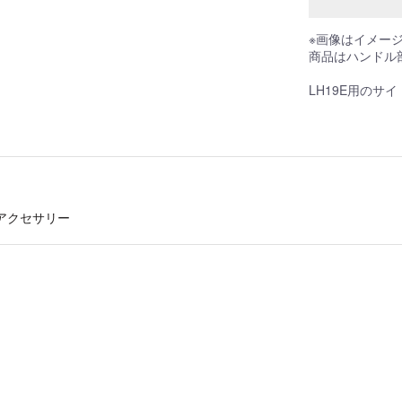
※画像はイメー
商品はハンドル
LH19E用のサ
アクセサリー