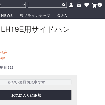
0
NEWS
製品ラインナップ
Q＆A
 LH19E用サイドハン
税込
24
pt
UP-81322
ただいま品切れ中です
お気に入りに追加